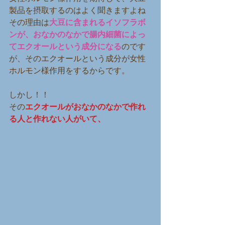
製品を摂取するのはよく聞きますよね
その理由は
大豆に含まれるイソフラボ
ンが、おなかのなかで腸内細菌によっ
てエクオールという成分になる
のです
が、そのエクオールという成分が女性
ホルモン様作用をするからです。
しかし！！
その
エクオールがおなかのなかで作れ
る人と作れない人がいて、