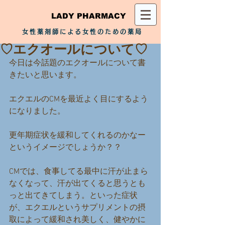
LADY PHARMACY
女性薬剤師による女性のための薬局
♡エクオールについて♡
今日は今話題のエクオールについて書
きたいと思います。
エクエルのCMを最近よく目にするよう
になりました。
更年期症状を緩和してくれるのかなー
というイメージでしょうか？？
CMでは、食事してる最中に汗が止まら
なくなって、汗が出てくると思うとも
っと出てきてしまう。といった症状
が、エクエルというサプリメントの摂
取によって緩和され美しく、健やかに