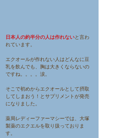
日本人の約半分の人は作れない
と言わ
れています。
エクオールが作れない人はどんなに豆
乳を飲んでも、胸は大きくならないの
ですね。。。。涙。
そこで初めからエクオールとして摂取
してしまおう！とサプリメントが発売
になりました。
薬局レディーファーマシーでは、大塚
製薬のエクエルを取り扱っておりま
す。