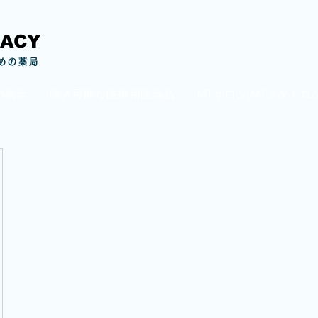
MACY
めの薬局
の掲示
購入可能な医療用医薬品
MTサロン(MTメタトロ